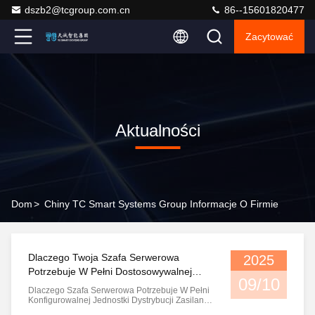
dszb2@tcgroup.com.cn
86--15601820477
Zacytować
Aktualności
Dom
>
Chiny TC Smart Systems Group Informacje O Firmie
Dlaczego Twoja Szafa Serwerowa
2025
Potrzebuje W Pełni Dostosowywalnej
09/10
Jednostki Dystrybucji Energii PDU
Dlaczego Szafa Serwerowa Potrzebuje W Pełni
Konfigurowalnej Jednostki Dystrybucji Zasilania
(PDU) System Gniazd Jednostki Dystrybucji Zasi