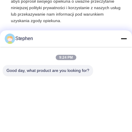
abyś poprosił swojego opiekuna o uważne przeczytanie
niniejszej polityki prywatności i korzystanie z naszych usług
lub przekazywanie nam informacji pod warunkiem
uzyskania zgody opiekuna.
Stephen
9:24 PM
Good day, what product are you looking for?
TC Smart Systems Group
dszb2@tcgroup.com.cn
86--15601820477
No.618, Guangxing Rd, dystrykt Songjiang, Szanghaj, PR
Chiny