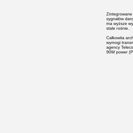
Zintegrowane 
sygnałów dany
ma wyższe wym
stale rośnie..
Całkowita arc
wymogi transm
agency Teleco
90W power (P