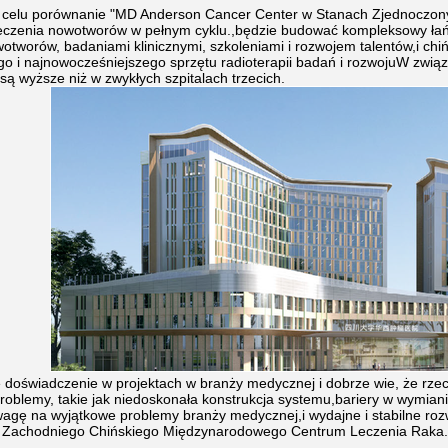
 celu porównanie "MD Anderson Cancer Center w Stanach Zjednoczonyc
 leczenia nowotworów w pełnym cyklu.,będzie budować kompleksowy ł
otworów, badaniami klinicznymi, szkoleniami i rozwojem talentów,i 
 i najnowocześniejszego sprzętu radioterapii badań i rozwojuW zwi
są wyższe niż w zwykłych szpitalach trzecich.
doświadczenie w projektach w branży medycznej i dobrze wie, że rzec
roblemy, takie jak niedoskonała konstrukcja systemu,bariery w wymia
agę na wyjątkowe problemy branży medycznej,i wydajne i stabilne ro
a Zachodniego Chińskiego Międzynarodowego Centrum Leczenia Raka.