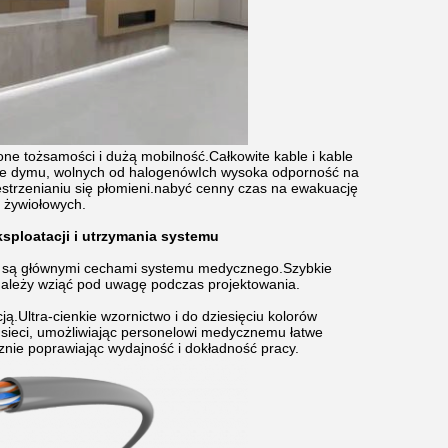
one tożsamości i dużą mobilność.Całkowite kable i kable
mie dymu, wolnych od halogenówIch wysoka odporność na
strzenianiu się płomieni.nabyć cenny czas na ewakuację
k żywiołowych.
ksploatacji i utrzymania systemu
ie są głównymi cechami systemu medycznego.Szybkie
należy wziąć pod uwagę podczas projektowania.
.Ultra-cienkie wzornictwo i do dziesięciu kolorów
sieci, umożliwiając personelowi medycznemu łatwe
nie poprawiając wydajność i dokładność pracy.