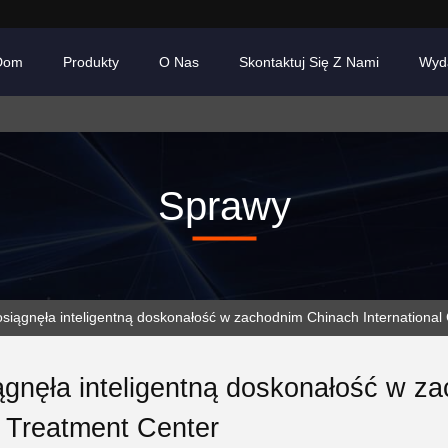
Dom
Produkty
O Nas
Skontaktuj Się Z Nami
Wyd
Sprawy
iągnęła inteligentną doskonałość w zachodnim Chinach International
gnęła inteligentną doskonałość w za
 Treatment Center