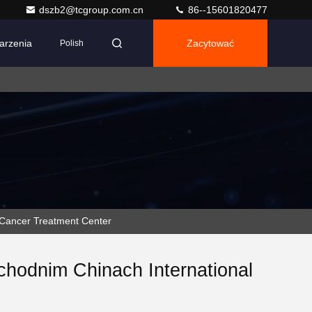
dszb2@tcgroup.com.cn
86--15601820477
arzenia
Zacytować
Polish
 Cancer Treatment Center
chodnim Chinach International