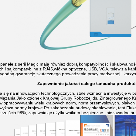
panele z serii Magic mają również dobrą kompatybilność i skalowalno
ch i są kompatybilne z RJ45,włókna optyczne, USB, VGA, telewizja kabl
ygodną gwarancję skutecznego prowadzenia pracy medycznej i korzysta
Zapewnienie jakości całego łańcucha produktów
e się na innowacjach technologicznych, stale wzmacnia inwestycje w 
związania.Jako członek Krajowej Grupy Roboczej ds. Zintegrowanego K
 w opracowywaniu wielu krajowych norm, norm przemysłowych, białych k
wyższa normy krajowe.Po zakończeniu budowy okablowania, test Fluke
przejścia 98%, zapewniając użytkownikom bezpieczne i niezawodne śr