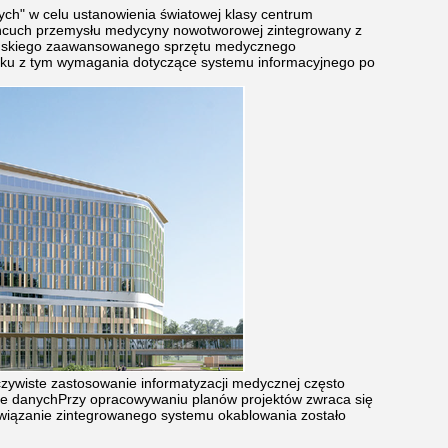
h" w celu ustanowienia światowej klasy centrum
ańcuch przemysłu medycyny nowotworowej zintegrowany z
chińskiego zaawansowanego sprzętu medycznego
ązku z tym wymagania dotyczące systemu informacyjnego po
zywiste zastosowanie informatyzacji medycznej często
nie danychPrzy opracowywaniu planów projektów zwraca się
związanie zintegrowanego systemu okablowania zostało