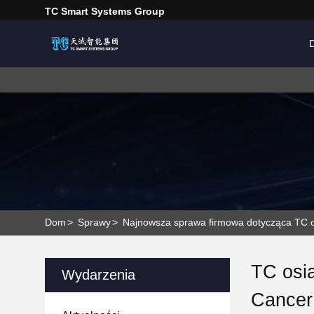
TC Smart Systems Group
Dom
>
Sprawy
>
Najnowsza sprawa firmowa dotycząca TC os
TC osią
Wydarzenia
Cancer