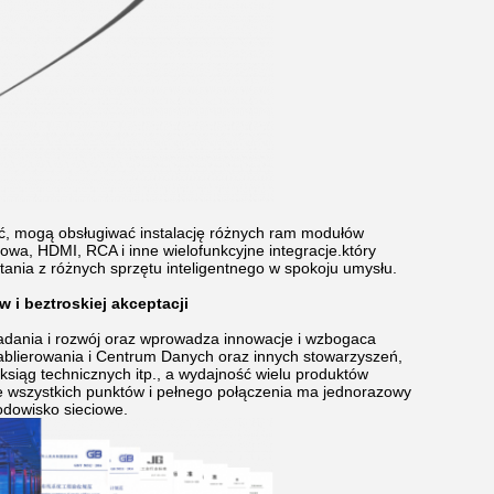
ść, mogą obsługiwać instalację różnych ram modułów
owa, HDMI, RCA i inne wielofunkcyjne integracje.który
nia z różnych sprzętu inteligentnego w spokoju umysłu.
 i beztroskiej akceptacji
badania i rozwój oraz wprowadza innowacje i wzbogaca
ablierowania i Centrum Danych oraz innych stowarzyszeń,
siąg technicznych itp., a wydajność wielu produktów
 wszystkich punktów i pełnego połączenia ma jednorazowy
odowisko sieciowe.