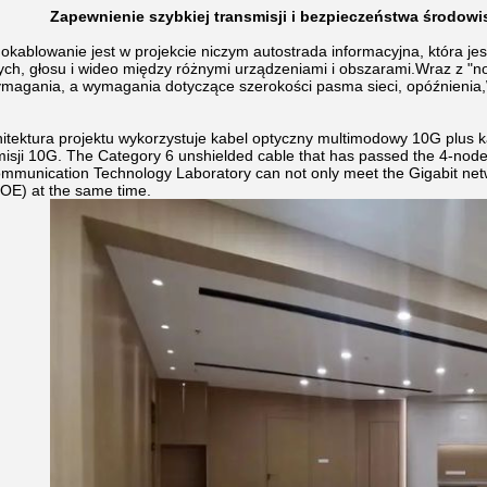
Zapewnienie szybkiej transmisji i bezpieczeństwa środo
okablowanie jest w projekcie niczym autostrada informacyjna, która je
ch, głosu i wideo między różnymi urządzeniami i obszarami.Wraz z "n
agania, a wymagania dotyczące szerokości pasma sieci, opóźnienia,W
hitektura projektu wykorzystuje kabel optyczny multimodowy 10G plus ka
isji 10G. The Category 6 unshielded cable that has passed the 4-node 
mmunication Technology Laboratory can not only meet the Gigabit netw
OE) at the same time.