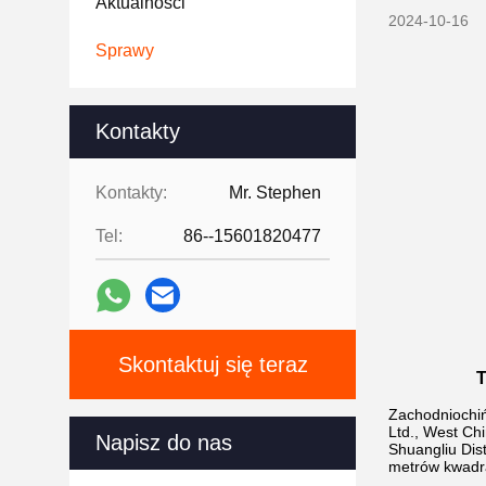
Aktualności
2024-10-16
Sprawy
Kontakty
Kontakty:
Mr. Stephen
Tel:
86--15601820477
Skontaktuj się teraz
T
Zachodniochi
Ltd., West Chi
Napisz do nas
Shuangliu Dis
metrów kwadra