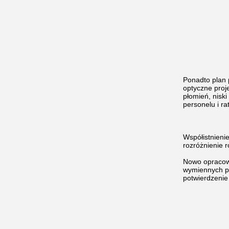
Ponadto plan 
optyczne proj
płomień, nisk
personelu i r
Współistnieni
rozróżnienie 
Nowo opracowa
wymiennych pa
potwierdzenie