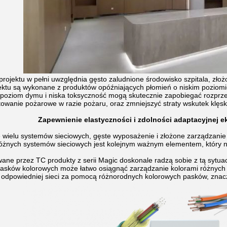
projektu w pełni uwzględnia gęsto zaludnione środowisko szpitala, złoż
ektu są wykonane z produktów opóźniających płomień o niskim pozio
i poziom dymu i niska toksyczność mogą skutecznie zapobiegać rozprze
atowanie pożarowe w razie pożaru, oraz zmniejszyć straty wskutek klęs
Zapewnienie elastyczności i zdolności adaptacyjnej e
e wielu systemów sieciowych, gęste wyposażenie i złożone zarządzan
różnych systemów sieciowych jest kolejnym ważnym elementem, który 
ne przez TC produkty z serii Magic doskonale radzą sobie z tą sytuacją
sków kolorowych może łatwo osiągnąć zarządzanie kolorami różnych 
 odpowiedniej sieci za pomocą różnorodnych kolorowych pasków, znacz