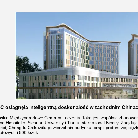
C osiągnęła inteligentną doskonałość w zachodnim Chinach
ńskie Międzynarodowe Centrum Leczenia Raka jest wspólnie zbudowan
na Hospital of Sichuan University i Tianfu International Biocity..Znajd
trict, Chengdu.Całkowita powierzchnia budynku terapii protonowej cię
towych i 500 łóżek.