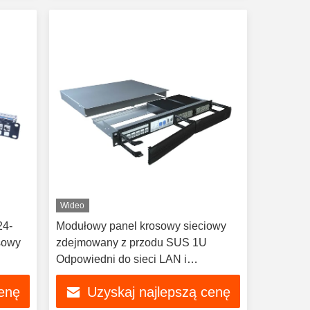
Wideo
24-
Modułowy panel krosowy sieciowy
sowy
zdejmowany z przodu SUS 1U
Odpowiedni do sieci LAN i
światłowodowej
cenę
Uzyskaj najlepszą cenę