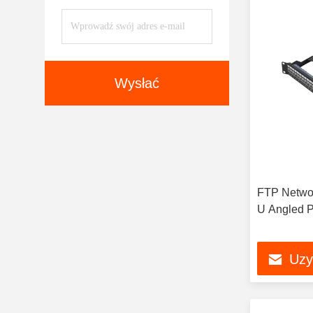
Wysłać
FTP Networ
U Angled P
Uzy