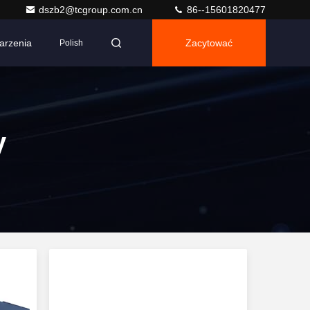
dszb2@tcgroup.com.cn
86--15601820477
arzenia
Zacytować
Polish
y