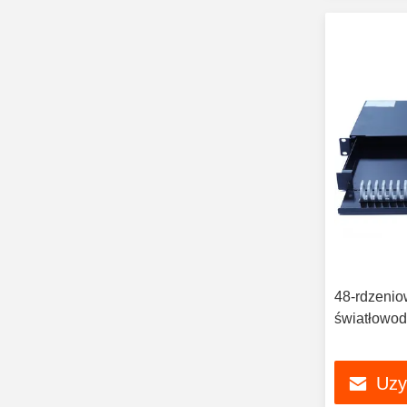
48-rdzenio
światłowod
Uzy