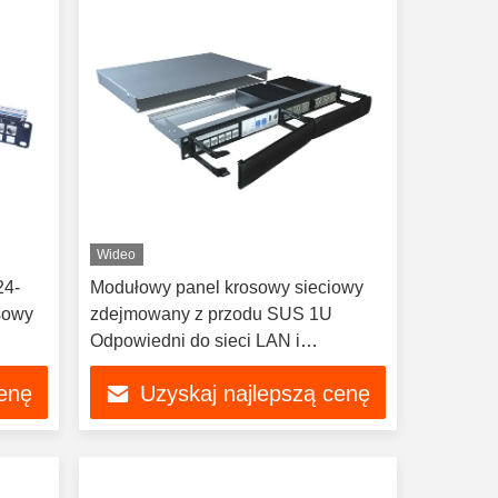
Wideo
24-
Modułowy panel krosowy sieciowy
sowy
zdejmowany z przodu SUS 1U
Odpowiedni do sieci LAN i
światłowodowej
cenę
Uzyskaj najlepszą cenę