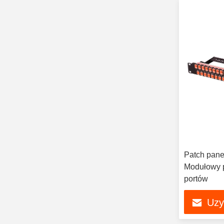
Patch pan
Modułowy 
portów
Uzy