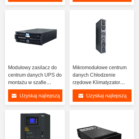
cenę
cenę
Modułowy zasilacz do
Mikromodułowe centrum
centrum danych UPS do
danych Chłodzenie
montażu w szafie
rzędowe Klimatyzator
serwerowej 3KVA
rzędowy 25KW
Uzyskaj najlepszą
Uzyskaj najlepszą
cenę
cenę