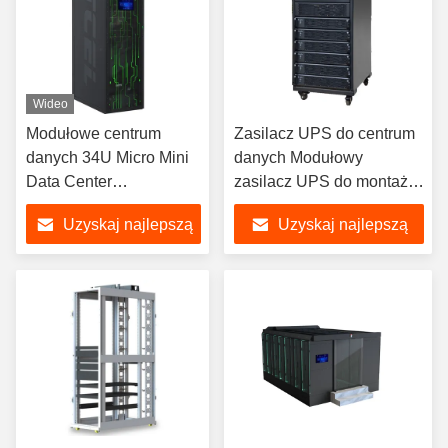
Wideo
Modułowe centrum
Zasilacz UPS do centrum
danych 34U Micro Mini
danych Modułowy
Data Center
zasilacz UPS do montażu
Prefabrykowane IP5X
w szafie 10-90KVA
Uzyskaj najlepszą
Uzyskaj najlepszą
cenę
cenę