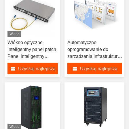
Wideo
Włókno optyczne
Automatyczne
inteligentny panel patch
oprogramowanie do
Panel inteligentny
zarządzania infrastrukturą
światłowodowy
(AIM) dla centrów danych
Uzyskaj najlepszą
Uzyskaj najlepszą
cenę
cenę
Wideo