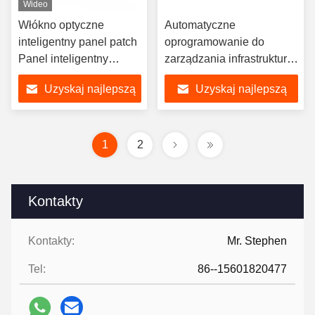
Wideo
Włókno optyczne
Automatyczne
inteligentny panel patch
oprogramowanie do
Panel inteligentny
zarządzania infrastrukturą
światłowodowy
(AIM) dla centrów danych
Uzyskaj najlepszą
Uzyskaj najlepszą
cenę
cenę
1
2
Kontakty
Kontakty:
Mr. Stephen
Tel:
86--15601820477