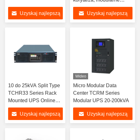
centrum danych
Uzyskaj najlepszą
Uzyskaj najlepszą
cenę
cenę
Wideo
10 do 25kVA Split Type
Micro Modular Data
TCHR33 Series Rack
Center TCRM Series
Mounted UPS Online
Modular UPS 20-200kVA
Dwukrotna konwersja
Uzyskaj najlepszą
Uzyskaj najlepszą
cenę
cenę