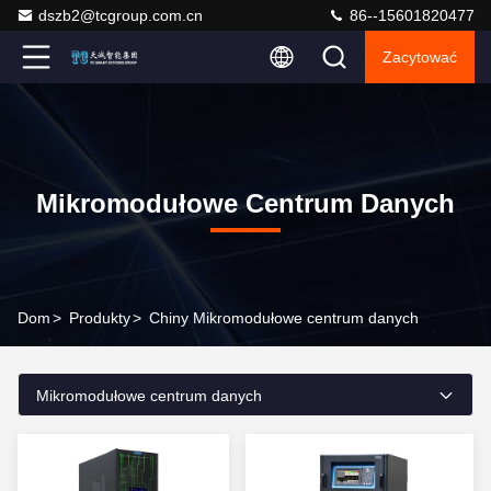
dszb2@tcgroup.com.cn
86--15601820477
Zacytować
Mikromodułowe Centrum Danych
Dom
>
Produkty
>
Chiny Mikromodułowe centrum danych
Mikromodułowe centrum danych