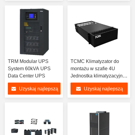
cenę
cenę
TRM Modular UPS
TCMC Klimatyzator do
System 60kVA UPS
montażu w szafie 4U
Data Center UPS
Jednostka klimatyzacyjna
do montażu w szafie
Uzyskaj najlepszą
Uzyskaj najlepszą
serwerowej
cenę
cenę