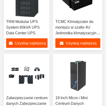
TRM Modular UPS
TCMC Klimatyzator do
System 60kVA UPS
montażu w szafie 4U
Data Center UPS
Jednostka klimatyzacyjna
do montażu w szafie
Uzyskaj najlepszą
Uzyskaj najlepszą
serwerowej
cenę
cenę
Zabezpieczanie centrum
19 Inch Micro i Mini
danych Zabezpieczanie
Centrum Danych