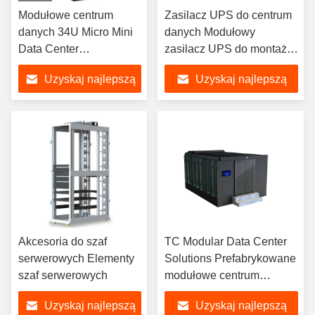
Modułowe centrum
Zasilacz UPS do centrum
danych 34U Micro Mini
danych Modułowy
Data Center
zasilacz UPS do montażu
Prefabrykowane IP5X
w szafie 10-90KVA
Uzyskaj najlepszą
Uzyskaj najlepszą
cenę
cenę
Akcesoria do szaf
TC Modular Data Center
serwerowych Elementy
Solutions Prefabrykowane
szaf serwerowych
modułowe centrum
danych
Uzyskaj najlepszą
Uzyskaj najlepszą