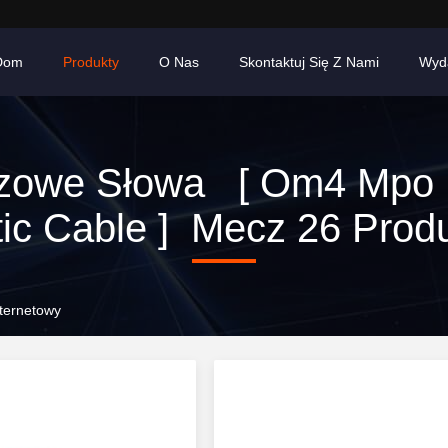
Dom
Produkty
O Nas
Skontaktuj Się Z Nami
Wyd
zowe Słowa [ Om4 Mpo 
ic Cable ] Mecz 26 Prod
ternetowy