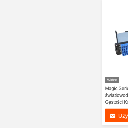
Wideo
Magic Ser
światłowod
Gęstości 
Uzy