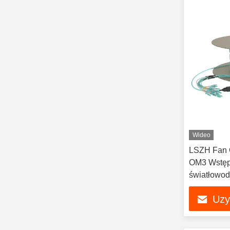
Wideo
LSZH Fan 
OM3 Wstęp
światłowo
Uzy