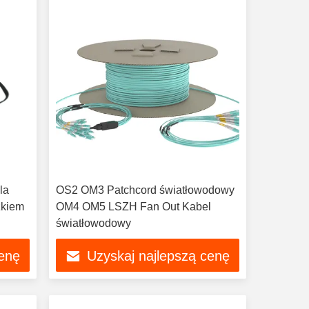
la
OS2 OM3 Patchcord światłowodowy
zkiem
OM4 OM5 LSZH Fan Out Kabel
światłowodowy
cenę
Uzyskaj najlepszą cenę