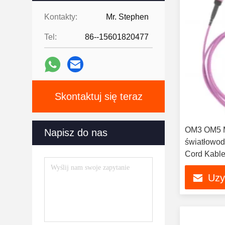
Kontakty:
Mr. Stephen
Tel:
86--15601820477
Skontaktuj się teraz
OM3 OM5 
Napisz do nas
światłowo
Cord Kable
danych
Uzy