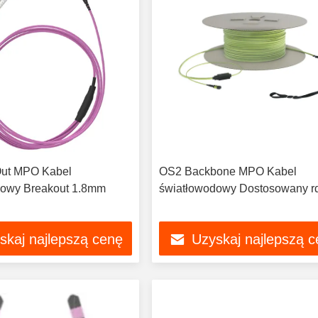
ut MPO Kabel
OS2 Backbone MPO Kabel
dowy Breakout 1.8mm
światłowodowy Dostosowany r
skaj najlepszą cenę
Uzyskaj najlepszą 