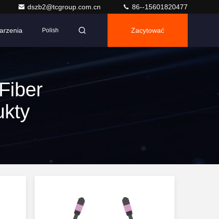
dszb2@tcgroup.com.cn
86--15601820477
arzenia
Zacytować
Polish
Fiber
ukty