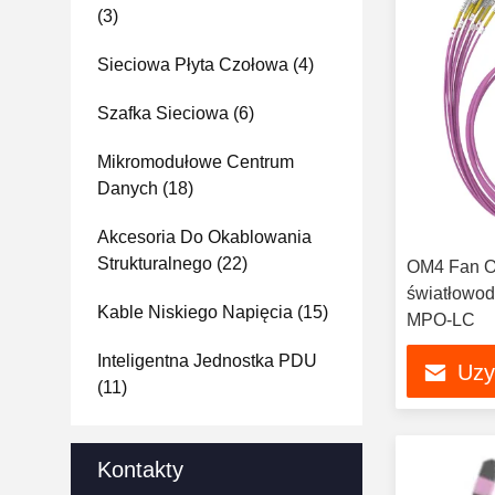
(3)
Sieciowa Płyta Czołowa
(4)
Szafka Sieciowa
(6)
Mikromodułowe Centrum
Danych
(18)
Akcesoria Do Okablowania
Strukturalnego
(22)
OM4 Fan O
światłowo
Kable Niskiego Napięcia
(15)
MPO-LC
Inteligentna Jednostka PDU
Uzy
(11)
Kontakty