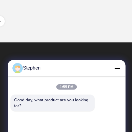
Stephen
1:55 PM
Good day, what product are you looking 
Szybkie Linki
for?
profil firmy
Wycieczka po fabryce