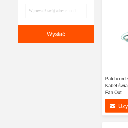
Wysłać
Patchcord
Kabel świ
Fan Out
Uzy