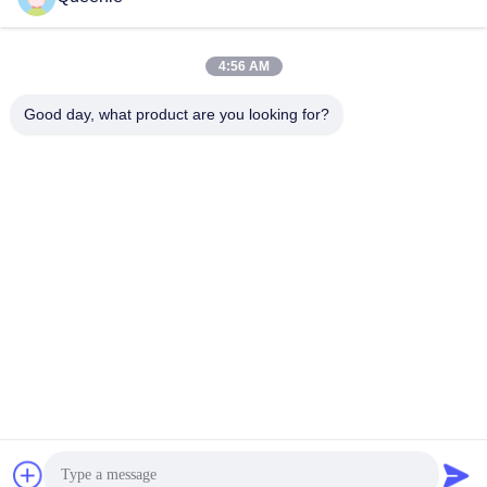
Uzyskaj najlepszą cenę
Uzyskaj najlepszą cenę
4:56 AM
Good day, what product are you looking for?
TC Smart Systems Group
dszb2@tcgroup.com.cn
86--15601820477
No.618, Guangxing Rd, dystrykt Songjiang, Szanghaj, PR
Chiny
Chiny Dobra jakość Kabel światłowodowy MPO Dostawca.
Prawa autorskie © 2021-2026 tcgroupchina.com . Wszelkie
prawa zastrzeżone.