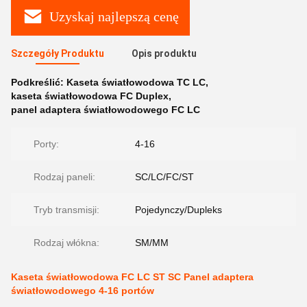
Uzyskaj najlepszą cenę
Szczegóły Produktu
Opis produktu
Podkreślić:
Kaseta światłowodowa TC LC
,
kaseta światłowodowa FC Duplex
,
panel adaptera światłowodowego FC LC
Porty:
4-16
Rodzaj paneli:
SC/LC/FC/ST
Tryb transmisji:
Pojedynczy/Dupleks
Rodzaj włókna:
SM/MM
Kaseta światłowodowa FC LC ST SC Panel adaptera
światłowodowego 4-16 portów