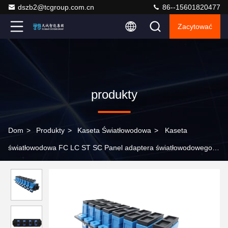
dszb2@tcgroup.com.cn
86--15601820477
Zacytować
produkty
Dom
>
Produkty
>
Kaseta Światłowodowa
>
Kaseta
światłowodowa FC LC ST SC Panel adaptera światłowodowego
4-16 portów