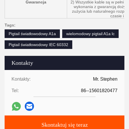
Gwarancja
2) Wszystkie kable są w pełni 
wykonania z gwarancją dożyw
zużycia lub naturalnego rozpad
czasie i u
Tags:
Pigtail światłowodowy A1a
wielomodowy pigtail A1a lc
Pigtail światłowodowy IEC 60332
Kontakty
Kontakty:
Mr. Stephen
Tel:
86--15601820477
Skontaktuj się teraz