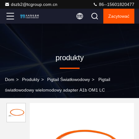
dszb2@tcgroup.com.cn
86--15601820477
Zacytować
produkty
Dom
>
Produkty
>
Pigtail Światłowodowy
>
Pigtail
światłowodowy wielomodowy adapter A1b OM1 LC