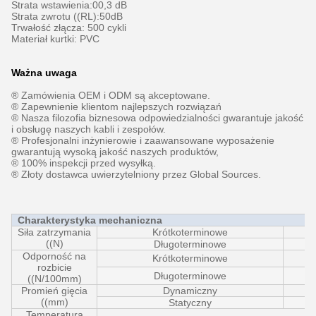
Strata wstawienia:00,3 dB
Strata zwrotu ((RL):50dB
Trwałość złącza: 500 cykli
Materiał kurtki: PVC
Ważna uwaga
® Zamówienia OEM i ODM są akceptowane.
® Zapewnienie klientom najlepszych rozwiązań
® Nasza filozofia biznesowa odpowiedzialności gwarantuje jakość
i obsługę naszych kabli i zespołów.
® Profesjonalni inżynierowie i zaawansowane wyposażenie
gwarantują wysoką jakość naszych produktów,
® 100% inspekcji przed wysyłką.
® Złoty dostawca uwierzytelniony przez Global Sources.
Charakterystyka mechaniczna
Siła zatrzymania
Krótkoterminowe
((N)
Długoterminowe
Odporność na
Krótkoterminowe
rozbicie
Długoterminowe
((N/100mm)
Promień gięcia
Dynamiczny
((mm)
Statyczny
Temperatura