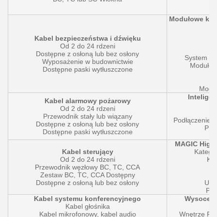
M
Modułowe kom
Kabel bezpieczeństwa i dźwięku
Od 2 do 24 rdzeni
Dostępne z osłoną lub bez osłony
System mo
Wyposażenie w budownictwie
Modułowy
Dostępne paski wytłuszczone
Mo
Moduł
Intelige
Kabel alarmowy pożarowy
Od 2 do 24 rdzeni
Przewodnik stały lub wiązany
Podłączenie k
Dostępne z osłoną lub bez osłony
Prz
Dostępne paski wytłuszczone
MAGIC High-
Kabel sterujący
Kategor
Od 2 do 24 rdzeni
Kat
Przewodnik węzłowy BC, TC, CCA
Z
Zestaw BC, TC, CCA Dostępny
Ma
Dostępne z osłoną lub bez osłony
U/F
Pan
Kabel systemu konferencyjnego
Wysoce n
Kabel głośnika
Kabel mikrofonowy, kabel audio
Wnętrze Prz