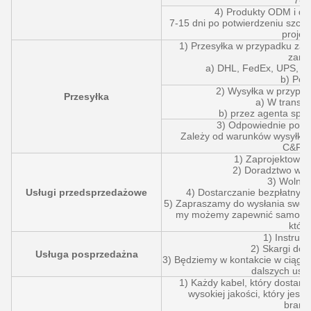
7-3
4) Produkty ODM i do
7-15 dni po potwierdzeniu szcze
projek
1) Przesyłka w przypadku za
zamó
a) DHL, FedEx, UPS, E
b) Pow
2) Wysyłka w przypa
Przesyłka
a) W transp
b) przez agenta spe
3) Odpowiednie podatk
Zależy od warunków wysyłki, 
C&F/C
1) Zaprojektowan
2) Doradztwo w z
3) Wolne 
Usługi przedsprzedażowe
4) Dostarczanie bezpłatnych
5) Zapraszamy do wysłania swoi
my możemy zapewnić samochód
któr
1) Instruk
2) Skargi dot
Usługa posprzedażna
3) Będziemy w kontakcie w ciągu 
dalszych usł
1) Każdy kabel, który dostarc
wysokiej jakości, który jest
branż