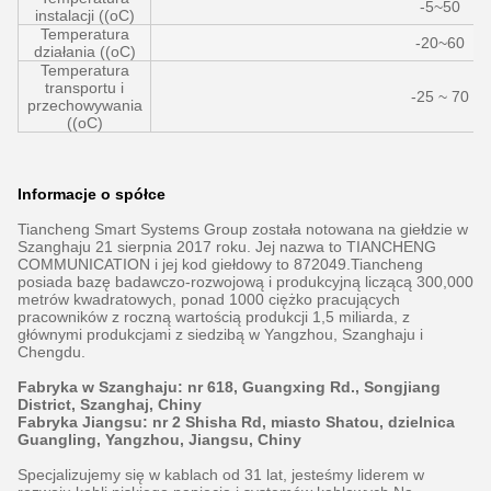
-5~50
instalacji ((oC)
Temperatura
-20~60
działania ((oC)
Temperatura
transportu i
-25 ~ 70
przechowywania
((oC)
Informacje o spółce
Tiancheng Smart Systems Group została notowana na giełdzie w
Szanghaju 21 sierpnia 2017 roku. Jej nazwa to TIANCHENG
COMMUNICATION i jej kod giełdowy to 872049.Tiancheng
posiada bazę badawczo-rozwojową i produkcyjną liczącą 300,000
metrów kwadratowych, ponad 1000 ciężko pracujących
pracowników z roczną wartością produkcji 1,5 miliarda, z
głównymi produkcjami z siedzibą w Yangzhou, Szanghaju i
Chengdu.
Fabryka w Szanghaju: nr 618, Guangxing Rd., Songjiang
District, Szanghaj, Chiny
Fabryka Jiangsu: nr 2 Shisha Rd, miasto Shatou, dzielnica
Guangling, Yangzhou, Jiangsu, Chiny
Specjalizujemy się w kablach od 31 lat, jesteśmy liderem w