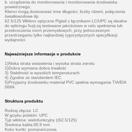
b. urządzenia do monitorowania i monitorowania środowiska
powietrznego;
Klienci mogą dostosować inne długości, liczby rdzeni, połączenia
światłowodowe itp.
62.5/125 Włókno optyczne Pigtail z łącznikami LC/UPC są idealne
do splicingu fuzji,są testowane jakościowo w celu spełnienia lub
przekroczenia norm przemysłowych, przy jednoczesnym
przestrzeganiu tylko najbardziej rygorystycznych specyfikacji
wydajności.
Najważniejsze informacje o produkcie
1)Niska strata wstawienia i wysoka strata zwrotu
2)Dobra wymiana dobra trwałość
3) Stabilność w wysokich temperaturach
4) Zgodne ze standardem IEC
5)Przyjazny środowisku materiał PVC spełnia wymagania TIA/EIA
568A.
Struktura produktu
Rodzaj złącza: LC
W języku polskim: UPC
Typ włókna: wielofunkcyjny ((62.5/125)
Średnica kabla:00,9 mm
Kolor kurtki: pomarańczowa