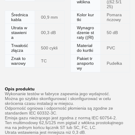
włókna
((62.5/1
25)
Średnica
Kolor kur
Pomara
00,9 mm
kabla
tki
ńczowy
Utrata w
Wynagro
stawieni
00,3 dB
dzenie st
50 dB
a
raty ((Rl)
Trwałość
Materiał
500 cykli
PVC
złącza
do kurtki
Znak to
Pakiet tr
TC
warowy
ansporto
Pudełka
wy
Opis produktu
Wykonanie testów w fabryce zapewnia jego wydajność.
Można go szybko skonfigurować i skonfigurować w celu
skrócenia czasu instalacji w miejscu.
Odporność ogniowa i odporność płomienia są zgodne ze
standardem IEC 60332-3C.
Emisja gazu nieżrącego jest zgodna z normą IEC 60754-2.
Ten multimodowy 62,5/125 mm pigtail z włókna prostokątnego
ma na jednym końcu łącznik ST lub SC, FC, LC.
Utrata wstawienia jest mniejsza niż 0,3 dB.