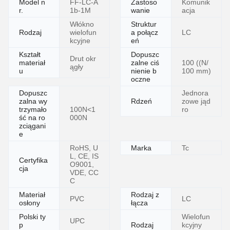
Model n
FF-LC-A
Zastoso
Komunik
r.
1b-1M
wanie
acja
Włókno
Struktur
Rodzaj
wielofun
a połącz
LC
kcyjne
eń
Kształt
Dopuszc
Drut okr
materiał
zalne ciś
100 ((N/
ągły
u
nienie b
100 mm)
oczne
Dopuszc
Jednora
zalna wy
Rdzeń
zowe jąd
trzymało
100N<1
ro
ść na ro
000N
zciągani
e
RoHS, U
Marka
Tc
L, CE, IS
Certyfika
O9001,
cja
VDE, CC
C
Materiał
Rodzaj z
PVC
LC
osłony
łącza
Polski ty
Wielofun
UPC
p
Rodzaj
kcyjny