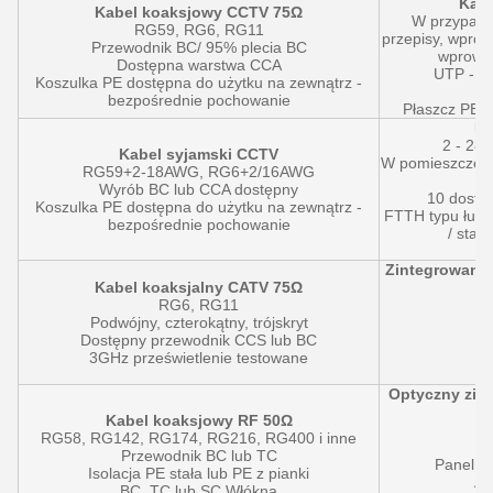
Kabe
Kabel koaksjowy CCTV 75Ω
W przypadk
RG59, RG6, RG11
przepisy, wprow
Przewodnik BC/ 95% plecia BC
wprowad
Dostępna warstwa CCA
UTP - F
Koszulka PE dostępna do użytku na zewnątrz -
D
bezpośrednie pochowanie
Płaszcz PE d
Ka
2 - 288
Kabel syjamski CCTV
W pomieszczeni
RG59+2-18AWG, RG6+2/16AWG
- 
Wyrób BC lub CCA dostępny
10 dostę
Koszulka PE dostępna do użytku na zewnątrz -
FTTH typu łukow
bezpośrednie pochowanie
/ stan
Zintegrowany
Kabel koaksjalny CATV 75Ω
RG6, RG11
Podwójny, czterokątny, trójskryt
Dostępny przewodnik CCS lub BC
3GHz prześwietlenie testowane
Z
Optyczny zin
Kabel koaksjowy RF 50Ω
RG58, RG142, RG174, RG216, RG400 i inne
Przewodnik BC lub TC
Panel d
Isolacja PE stała lub PE z pianki
Ad
BC, TC lub SC Włókna