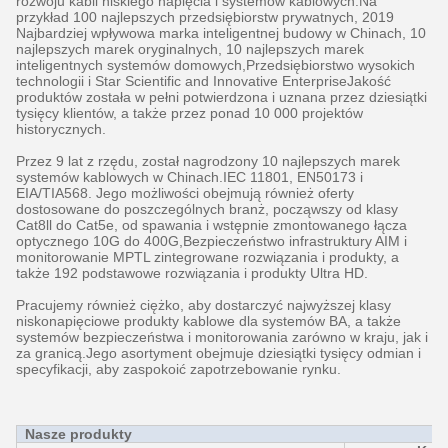
rozwoju kabli niskiego napięcia i systemów kablowych.Na
przykład 100 najlepszych przedsiębiorstw prywatnych, 2019
Najbardziej wpływowa marka inteligentnej budowy w Chinach, 10
najlepszych marek oryginalnych, 10 najlepszych marek
inteligentnych systemów domowych,Przedsiębiorstwo wysokich
technologii i Star Scientific and Innovative EnterpriseJakość
produktów została w pełni potwierdzona i uznana przez dziesiątki
tysięcy klientów, a także przez ponad 10 000 projektów
historycznych.
Przez 9 lat z rzędu, został nagrodzony 10 najlepszych marek
systemów kablowych w Chinach.IEC 11801, EN50173 i
EIA/TIA568. Jego możliwości obejmują również oferty
dostosowane do poszczególnych branż, począwszy od klasy
Cat8ll do Cat5e, od spawania i wstępnie zmontowanego łącza
optycznego 10G do 400G,Bezpieczeństwo infrastruktury AIM i
monitorowanie MPTL zintegrowane rozwiązania i produkty, a
także 192 podstawowe rozwiązania i produkty Ultra HD.
Pracujemy również ciężko, aby dostarczyć najwyższej klasy
niskonapięciowe produkty kablowe dla systemów BA, a także
systemów bezpieczeństwa i monitorowania zarówno w kraju, jak i
za granicą.Jego asortyment obejmuje dziesiątki tysięcy odmian i
specyfikacji, aby zaspokoić zapotrzebowanie rynku.
Nasze produkty