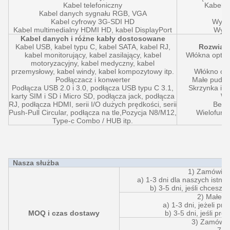
Kabel telefoniczny
Kabel F
Kabel danych sygnału RGB, VGA
Kabel cyfrowy 3G-SDI HD
Wysok
Kabel multimedialny HDMI HD, kabel DisplayPort
Wyso
Kabel danych i różne kabły dostosowane
Kabel USB, kabel typu C, kabel SATA, kabel RJ,
Rozwiąz
kabel monitorujący, kabel zasilający, kabel
Włókna optyc
motoryzacyjny, kabel medyczny, kabel
przemysłowy, kabel windy, kabel kompozytowy itp.
Włókno opt
Podłączacz i konwerter
Małe pudełk
Podłącza USB 2.0 i 3.0, podłącza USB typu C 3.1,
Skrzynka in
karty SIM i SD i Micro SD, podłącza jack, podłącza
Wł
RJ, podłącza HDMI, serii I/O dużych prędkości, serii
Bezp
Push-Pull Circular, podłącza na tle,Pozycja N8/M12,
Wielofunkc
Type-c Combo / HUB itp.
Nasza służba
1) Zamówien
a) 1-3 dni dla naszych istni
b) 3-5 dni, jeśli chcesz 
2) Małe z
a) 1-3 dni, jeżeli p
MOQ i czas dostawy
b) 3-5 dni, jeśli pro
3) Zamówie