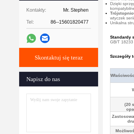
Dzięki sprz
kompatybiln
Kontakty:
Mr. Stephen
Trójstopnio
wtyczek seri
Tel:
86--15601820477
Unikalna st
Standardy 
GB/T 18233 
Szczegóły 
Skontaktuj się teraz
Właściwośc
Napisz do nas
(20 
opa
Zastosowa
dru
Możliwo