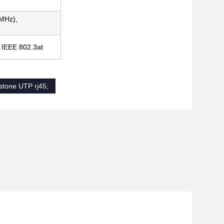
 MHz),
 IEEE 802.3at
stone UTP rj45;