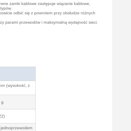
rwne zamki kablowe zastępuje wiązanie kablowe,
 typów.
wicie odbić się z powrotem przy obsłudze różnych
ędzy parami przewodów i maksymalną wydajność sieci.
mm (wysokość, z
 g
22)
m jednoprzewodem