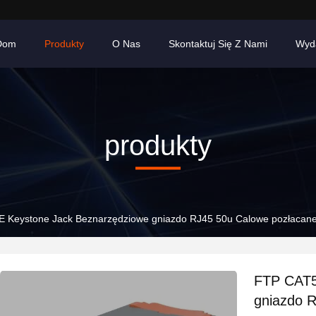
Dom
Produkty
O Nas
Skontaktuj Się Z Nami
Wyd
produkty
 Keystone Jack Beznarzędziowe gniazdo RJ45 50u Calowe pozłacan
FTP CAT5
gniazdo 