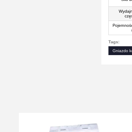
Wydajn
częs
Pojemność
Tags:
Gniazdo 