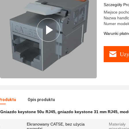
Szczegóły Pr
Miejsce poch
Nazwa handl
Numer model
Warunki płatno
Uzy
Produktu
Opis produktu
:
Gniazdo keystone 50u RJ45
,
gniazdo keystone 31 mm RJ45
,
modu
Ekranowany CAT5E, bez użycia
Materiały
:
narzędzi
mieszkani