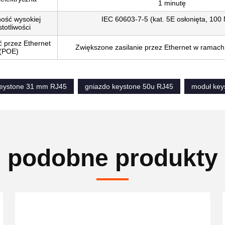
1 minutę
ość wysokiej
IEC 60603-7-5 (kat. 5E osłonięta, 100
totliwości
 przez Ethernet
Zwiększone zasilanie przez Ethernet w ramach
(POE)
keystone 31 mm RJ45
gniazdo keystone 50u RJ45
moduł key
podobne produkty