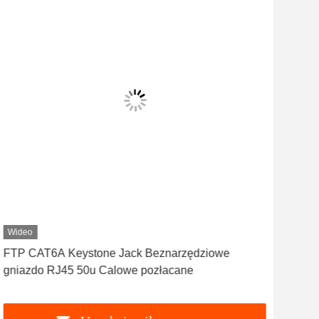
Wideo
Wid
FTP CAT6A Keystone Jack Beznarzędziowe
UTP
gniazdo RJ45 50u Calowe pozłacane
gni