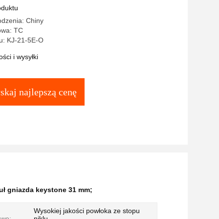
oduktu
odzenia: Chiny
owa: TC
u: KJ-21-5E-O
ści i wysyłki
skaj najlepszą cenę
ł gniazda keystone 31 mm;
Wysokiej jakości powłoka ze stopu
owe:
niklu