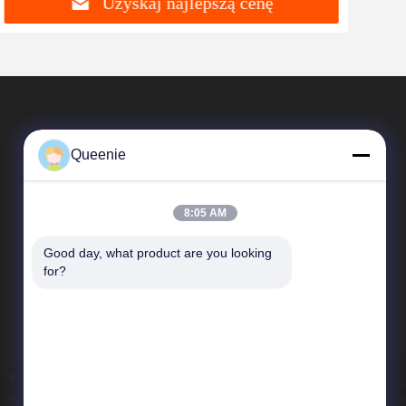
Uzyskaj najlepszą cenę
Queenie
8:05 AM
Good day, what product are you looking 
Szybkie Linki
for?
profil firmy
Wycieczka po fabryce
Kontrola jakości