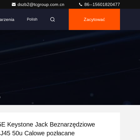
dszb2@tcgroup.com.cn
86--15601820477
arzenia
Zacytować
Polish
e
E Keystone Jack Beznarzędziowe
RJ45 50u Calowe pozłacane