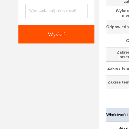
za
Wykorz
nie
Odpowiednia
Wysłać
C
Zakre
prze
Zakres tem
Zakres tem
Właściwości
Siła d