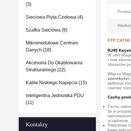
(3)
Pozłaca
Sieciowa Płyta Czołowa
(4)
Wielko
Szafka Sieciowa
(9)
FTP CAT5E 
Mikromodułowe Centrum
Danych
(18)
RJ45 Keyst
W serii Magi
i inne elem
Akcesoria Do Okablowania
obszarów pr
Strukturalnego
(22)
Włącza Magic
szerokości 
Kable Niskiego Napięcia
(15)
aplikacje kl
również roz
Inteligentna Jednostka PDU
Cechy prod
(11)
Cechy osłoni
że w przypa
wprowadzone
urządzenie.,
Kontakty
Patentowa s
łatwe wdroż