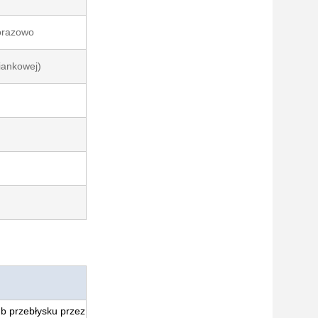
orazowo
iankowej)
ub przebłysku przez