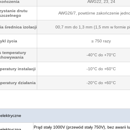
kończenia
AWG22, 23, 24
ystanie drutu
AWG26/7, powtórne zakończenie jedn
szczelnego
 średnica izolacji
00,7 mm do 1,3 mm (1,5 mm w formie p
ykl życia
≥ 750 razy
s temperatury
-40°C do +70°C
chowywania
peratury instalacji
-10°C do +60°C
peratury działania
-20°C do +60°C
 elektryczne
Prąd stały 1000V (przewód stały 750V), bez awarii l
ielektryczna