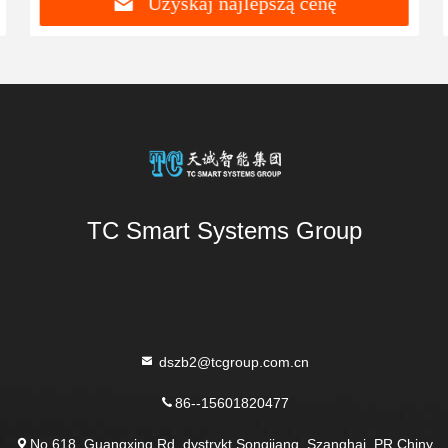
Uzyskaj najlepszą cenę
TC Smart Systems Group
dszb2@tcgroup.com.cn
86--15601820477
No.618, Guangxing Rd, dystrykt Songjiang, Szanghaj, PR Chiny