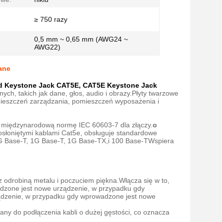
≥ 750 razy
0,5 mm ~ 0,65 mm (AWG24 ~
AWG22)
ane
ed Keystone Jack CAT5E, CAT5E Keystone Jack
ch, takich jak dane, głos, audio i obrazy.Płyty twarzowe
omieszczeń zarządzania, pomieszczeń wyposażenia i
ją międzynarodową normę IEC 60603-7 dla złączy.
o
osłoniętymi kablami Cat5e, obsługuje standardowe
2.5G Base-T, 1G Base-T, 1G Base-TX,i 100 Base-TWspiera
z odrobiną metalu i poczuciem piękna.Włącza się w to,
dzone jest nowe urządzenie, w przypadku gdy
ądzenie, w przypadku gdy wprowadzone jest nowe
any do podłączenia kabli o dużej gęstości, co oznacza