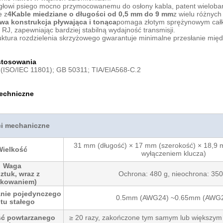
ęgłowi psiego mocno przymocowanemu do osłony kabla, patent wieloba
e z
4Kable miedziane o długości od 0,5 mm do 9 mm
z wielu różnych
wa konstrukcja pływająca i tonąca
pomaga złotym sprężynowym całko
i RJ, zapewniając bardziej stabilną wydajność transmisji.
ruktura rozdzielenia skrzyżowego gwarantuje minimalne przesłanie mi
stosowania
(ISO/IEC 11801); GB 50311; TIA/EIA568-C.2
techniczne
i mechaniczne
31 mm (długość) × 17 mm (szerokość) × 18,9 
Wielkość
wyłączeniem klucza)
Waga
sztuk, wraz z
Ochrona: 480 g, nieochrona: 350
kowaniem)
nie pojedynczego
0.5mm (AWG24) ~0.65mm (AWG
tu stałego
ść powtarzanego
≥ 20 razy, zakończone tym samym lub większy