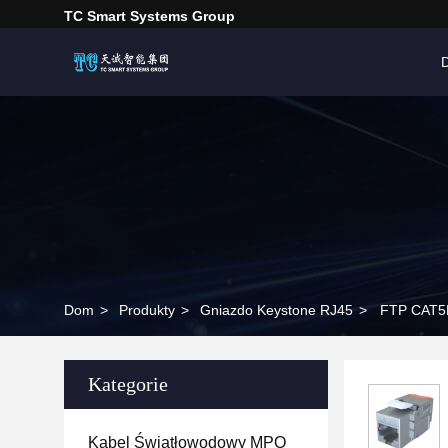
TC Smart Systems Group
Dom
>
Produkty
>
Gniazdo Keystone RJ45
>
FTP CAT5E
Kategorie
Kabel Światłowodowy MPO