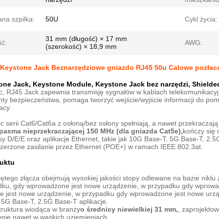
na szpilka:
50U
Cykl życia:
31 mm (długość) × 17 mm
ść:
AWG:
(szerokość) × 18,9 mm
Keystone Jack Beznarzędziowe gniazdo RJ45 50u Calowe pozłac
one Jack, Keystone Module, Keystone Jack bez narzędzi, Shield
c, RJ45 Jack zapewnia transmisję sygnałów w kablach telekomunikacyjny
enty bezpieczeństwa, pomaga tworzyć wejście/wyjście informacji do p
acy.
 serii Cat6/Cat6a z osłoną/bez osłony spełniają, a nawet przekracza
pasma nieprzekraczającej 150 MHz (dla gniazda Cat5e),
kończy się 
asy D/E/E oraz aplikacje Ethernet, takie jak 10G Base-T, 5G Base-T, 
szerzone zasilanie przez Ethernet (POE+) w ramach IEEE 802.3at.
uktu
ętego złącza obejmują wysokiej jakości stopy odlewane na bazie niklu 
dku, gdy wprowadzone jest nowe urządzenie, w przypadku gdy wprowa
 jest nowe urządzenie, w przypadku gdy wprowadzone jest nowe urz
 5G Base-T, 2.5G Base-T aplikacje.
truktura wiodąca w branży
o średnicy niewielkiej 31 mm,
, zaprojektow
enie nawet w wąskich uziemieniach.