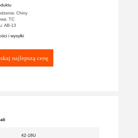
oduktu
odzenia: Chiny
owa: TC
u: AB-13
ści i wysyłki
skaj najlepszą cenę
ali
42-18U