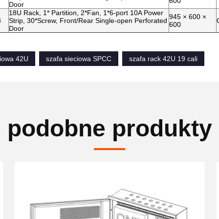
600
Door
18U Rack, 1* Partition, 2*Fan, 1*6-port 10A Power
945 × 600 ×
8
Strip, 30*Screw, Front/Rear Single-open Perforated
600
Door
ciowa 42U
szafa sieciowa SPCC
szafa rack 42U 19 cali
podobne produkty