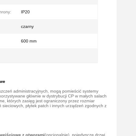
hrony:
IP20
czarny
600 mm
owe
eszczeń administracyjnych, mogą pomieścić systemy
ykorzystywane głównie w dystrybucji CP w małych salach
e, których zasięg jest ograniczony przez rozmiar
ń sieciowych, płytek patch i innych urządzeń zgodnych z
 wejściowe z otworami
(opcjonalnie), pojedyncze drzwi