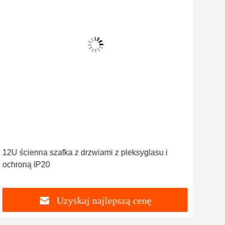
12U ścienna szafka z drzwiami z pleksyglasu i
Sza
ochroną IP20
ser
ser
Uzyskaj najlepszą cenę