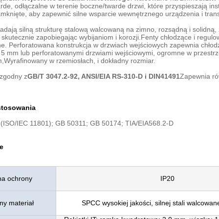
rde, odłączalne w terenie boczne/twarde drzwi, które przyspieszają inst
knięte, aby zapewnić silne wsparcie wewnętrznego urządzenia i transm
iadają silną strukturę stalową walcowaną na zimno, rozsądną i solidną
 skutecznie zapobiegając wybijaniom i korozji.Fenty chłodzące i regul
ne. Perforatowana konstrukcja w drzwiach wejściowych zapewnia chłod
5 mm lub perforatowanymi drzwiami wejściowymi, ogromne w przestrze
,Wyrafinowany w rzemiosłach, i dokładny rozmiar.
 zgodny z
GB/T 3047.2-92, ANSI/EIA RS-310-D i DIN41491
Zapewnia ró
stosowania
(ISO/IEC 11801); GB 50311; GB 50174; TIA/EIA568.2-D
e
a ochrony
IP20
ny materiał
SPCC wysokiej jakości, silnej stali walcowan