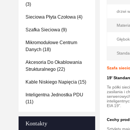
(3)
drzwi w
Sieciowa Płyta Czołowa
(4)
Materia
Szafka Sieciowa
(9)
Głębok
Mikromodułowe Centrum
Danych
(18)
Standa
Akcesoria Do Okablowania
Szafa sieci
Strukturalnego
(22)
19' Standar
Kable Niskiego Napięcia
(15)
Te półki si
zasilania i 
Inteligentna Jednostka PDU
serwerowych 
inteligentny
(11)
EIA 19".
Cechy prod
Kontakty
Sztylety maj