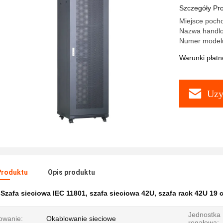
Szczegóły Pr
Miejsce poch
Nazwa handl
Numer model
Warunki płatno
Uzy
Produktu
Opis produktu
:
Szafa sieciowa IEC 11801
,
szafa sieciowa 42U
,
szafa rack 42U 19 c
Jednostka
owanie:
Okablowanie sieciowe
regałowa: