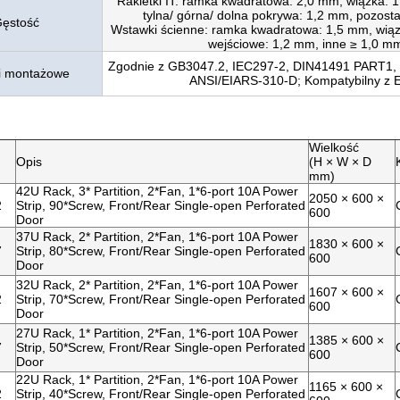
Rakietki IT: ramka kwadratowa: 2,0 mm, wiązka: 1
tylna/ górna/ dolna pokrywa: 1,2 mm, pozost
ęstość
Wstawki ścienne: ramka kwadratowa: 1,5 mm, wiąz
wejściowe: 1,2 mm, inne ≥ 1,0 m
Zgodnie z GB3047.2, IEC297-2, DIN41491 PART1,
i montażowe
ANSI/EIARS-310-D; Kompatybilny z 
Wielkość
Opis
(H × W × D
mm)
42U Rack, 3* Partition, 2*Fan, 1*6-port 10A Power
2050 × 600 ×
2
Strip, 90*Screw, Front/Rear Single-open Perforated
600
Door
37U Rack, 2* Partition, 2*Fan, 1*6-port 10A Power
1830 × 600 ×
7
Strip, 80*Screw, Front/Rear Single-open Perforated
600
Door
32U Rack, 2* Partition, 2*Fan, 1*6-port 10A Power
1607 × 600 ×
2
Strip, 70*Screw, Front/Rear Single-open Perforated
600
Door
27U Rack, 1* Partition, 2*Fan, 1*6-port 10A Power
1385 × 600 ×
7
Strip, 50*Screw, Front/Rear Single-open Perforated
600
Door
22U Rack, 1* Partition, 2*Fan, 1*6-port 10A Power
1165 × 600 ×
2
Strip, 40*Screw, Front/Rear Single-open Perforated