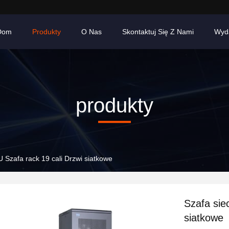
Dom
Produkty
O Nas
Skontaktuj Się Z Nami
Wyd
produkty
 Szafa rack 19 cali Drzwi siatkowe
Szafa sie
siatkowe