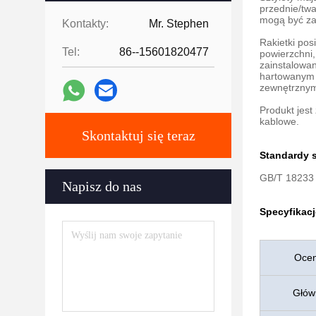
przednie/twa
mogą być zam
Kontakty:
Mr. Stephen
Rakietki pos
Tel:
86--15601820477
powierzchni,
zainstalowa
hartowanym 
zewnętrznym
Produkt jest
kablowe.
Skontaktuj się teraz
Standardy 
GB/T 18233 
Napisz do nas
Specyfikacj
Ocen
Głów