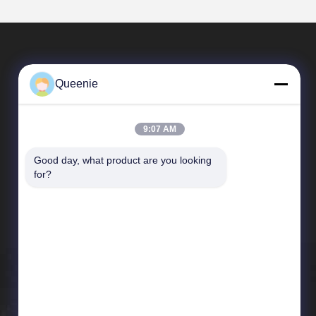
Queenie
9:07 AM
Good day, what product are you looking 
Szybkie Linki
for?
profil firmy
Wycieczka po fabryce
Kontrola jakości
Aktualności
Sitemap