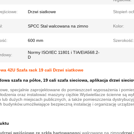
ejściowe:
Drzwi siatkowe
Stopień oc
ł:
SPCC Stal walcowana na zimno
Kolor:
ość:
600 mm
Szerokość:
Normy ISO/IEC 11801 i TIA/EIA568.2-
rdowy:
D
owa 42U Szafa rack 19 cali Drzwi siatkowe
dowa szafa na półce, 19 cali szafa sieciowa, aplikacja drzwi sieci
eciowe, specjalnie zaprojektowane do pomieszczeń wyposażenia i pomi
chłodzenia oraz instalować maszyny ciężkie.Wyświetlacze ścienne są w
lub dużych miejscach publicznych, a także pomieszczenia dystrybucyjn
ch budynków.umożliwiające bezpieczną instalację i organizację urządze
uktu
ą
drzwi wejściowe ze szkła hartowanego
i walcowane na zimno
drzwi