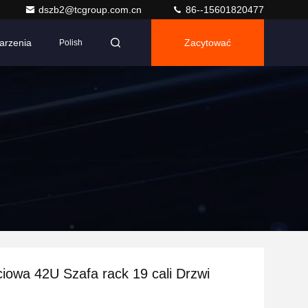
dszb2@tcgroup.com.cn
86--15601820477
arzenia
Zacytować
Polish
ciowa 42U Szafa rack 19 cali Drzwi