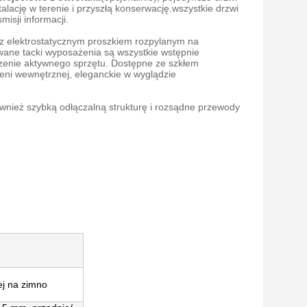
alację w terenie i przyszłą konserwację.wszystkie drzwi
isji informacji.
, z elektrostatycznym proszkiem rozpylanym na
owane tacki wyposażenia są wszystkie wstępnie
zenie aktywnego sprzętu. Dostępne ze szkłem
ni wewnętrznej, eleganckie w wyglądzie
wnież szybką odłączalną strukturę i rozsądne przewody
ej na zimno