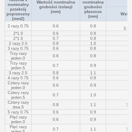
Wartość nominalna
nominalna
nominalny
grubości izolacji
grubości
przekrój
(mm)
płaszcza
poprzeczny
Wska
(mm)
(mm2)
6.
2 razy 0.75
0.6
0.8
3.8*
2*1.0
0.6
0.8
6.
2*1.5
0.7
0.8
7.
2 razy 2.5
0.8
1.0
8.
3 razy 0.75
0.6
0.8
6.
Trzy razy
0.6
0.8
6.
jeden.0
Trzy razy
0.7
0.9
8.
jeden.5
3 razy 2.5
0.8
1.1
9.
4 razy 0.75
0.6
0.8
6.
Cztery razy
0.6
0.9
7.
jeden.0
Cztery razy
0.7
1.0
9.
jeden.5
Cztery razy
0.8
1.1
10
dwa.5
5 razy 0.75
0.6
0.9
7.
Pięć razy
0.6
0.9
8.
jeden.0
Pięć razy
0.7
1.1
10
jeden.5