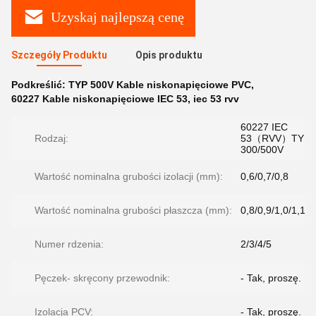
Uzyskaj najlepszą cenę
Szczegóły Produktu
Opis produktu
Podkreślić:
TYP 500V Kable niskonapięciowe PVC
,
60227 Kable niskonapięciowe IEC 53
,
iec 53 rvv
60227 IEC
Rodzaj:
53（RVV）TYP
300/500V
Wartość nominalna grubości izolacji (mm):
0,6/0,7/0,8
Wartość nominalna grubości płaszcza (mm):
0,8/0,9/1,0/1,1/1
Numer rdzenia:
2/3/4/5
Pęczek- skręcony przewodnik:
- Tak, proszę.
Izolacja PCV:
- Tak, proszę.