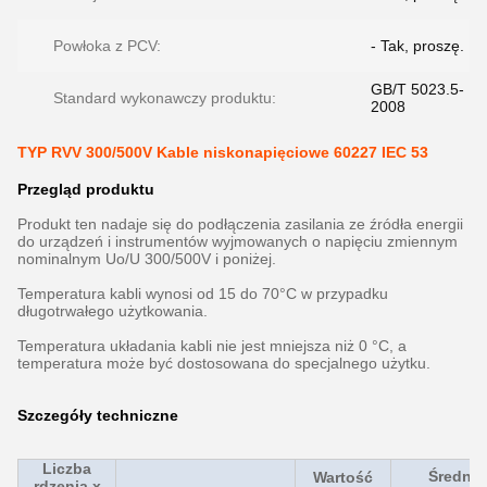
Powłoka z PCV:
- Tak, proszę.
GB/T 5023.5-
Standard wykonawczy produktu:
2008
TYP RVV 300/500V Kable niskonapięciowe 60227 IEC 53
Przegląd produktu
Produkt ten nadaje się do podłączenia zasilania ze źródła energii
do urządzeń i instrumentów wyjmowanych o napięciu zmiennym
nominalnym Uo/U 300/500V i poniżej.
Temperatura kabli wynosi od 15 do 70°C w przypadku
długotrwałego użytkowania.
Temperatura układania kabli nie jest mniejsza niż 0 °C, a
temperatura może być dostosowana do specjalnego użytku.
Szczegóły techniczne
Liczba
Średni 
Wartość
rdzenia x