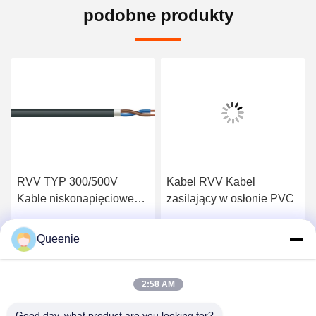
podobne produkty
RVV TYP 300/500V
Kabel RVV Kabel
Kable niskonapięciowe
zasilający w osłonie PVC
GB T5023.5 Elastyczny
kabel w osłonie PVC
Queenie
Uzyskaj najlepszą cenę
Uzyskaj najlepszą cenę
2:58 AM
Good day, what product are you looking for?