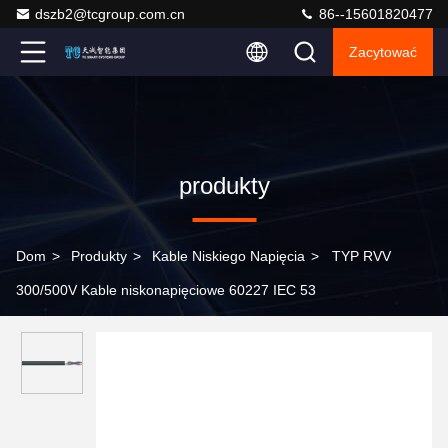
dszb2@tcgroup.com.cn
86--15601820477
Zacytować
produkty
Dom
>
Produkty
>
Kable Niskiego Napięcia
>
TYP RVV
300/500V Kable niskonapięciowe 60227 IEC 53