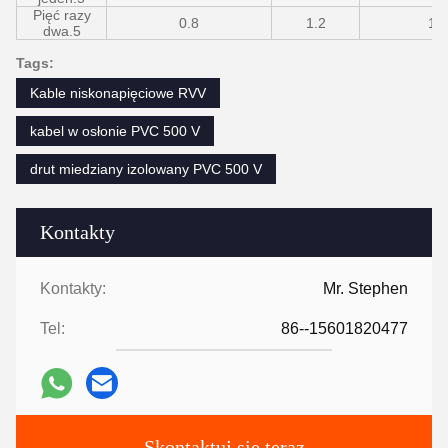
Pięć razy
0.8
1.2
11
dwa.5
Tags:
Kable niskonapięciowe RVV
kabel w osłonie PVC 500 V
drut miedziany izolowany PVC 500 V
Kontakty
Kontakty:
Mr. Stephen
Tel:
86--15601820477
Skontaktuj się teraz