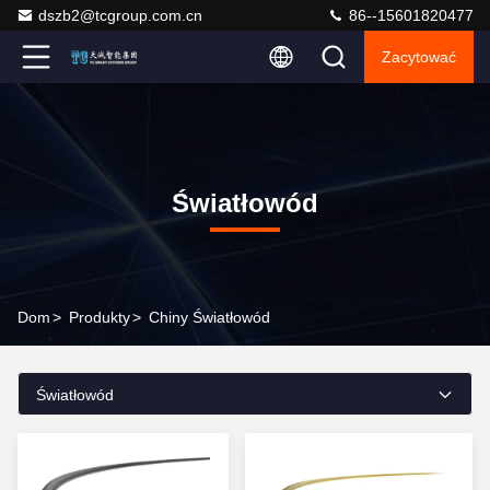
dszb2@tcgroup.com.cn
86--15601820477
Zacytować
Światłowód
Dom
>
Produkty
>
Chiny Światłowód
Światłowód