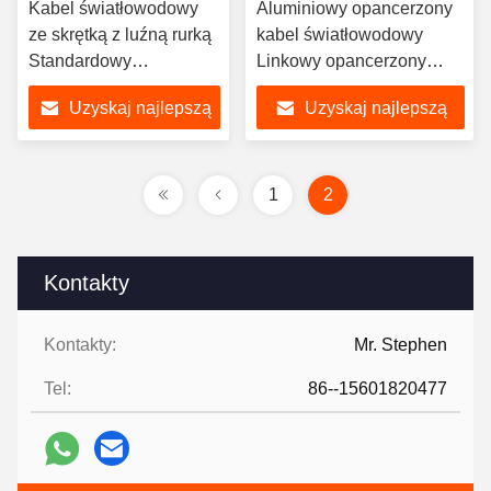
Kabel światłowodowy
Aluminiowy opancerzony
ze skrętką z luźną rurką
kabel światłowodowy
Standardowy
Linkowy opancerzony
opancerzony kabel
kabel światłowodowy
Uzyskaj najlepszą
Uzyskaj najlepszą
światłowodowy IEC
cenę
cenę
1
2
Kontakty
Kontakty:
Mr. Stephen
Tel:
86--15601820477